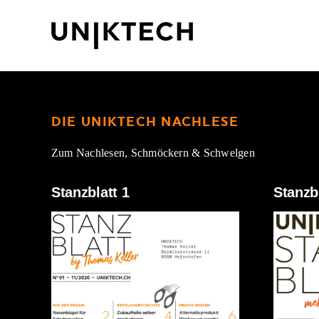
Skip
to
content
DIE UNIKTECH NACHLESE
Zum Nachlesen, Schmöckern & Schwelgen
Stanzblatt 1
Stanzbl